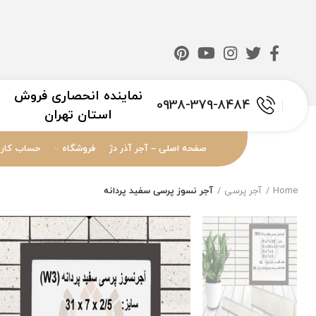
نماینده انحصاری فروش
0938-379-8484
استان تهران
صفحه اصلی – آجر آذر دژ
فروشگاه
حساب کارب
Home
آجر پرسی
آجر نسوز پرسی سفید پردانه