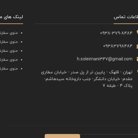
لاعات تماس
لینک های م
0938-379-8484
منوی سفارش
منوی سفارش
09383798484
منوی سفارش
h.soleimani347@gmail.com
منوی سفارش
منوی سفارش
تهران - قلهک - پایین تر از پل صدر - خیابان عطاری
مقدم- خیابان دانشگر- جنب داروخانه سیدهاشم-
پلاک 4 - طبقه 7