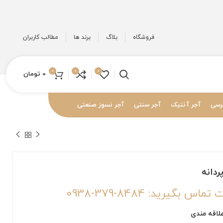
فروشگاه
بلاگ
برند ها
مطالب کاربران
0
0
0
0
تومان
رسی
آجر آنتیک
آجر سنتی
آجر نسوز صنعتی
دانه
گیرید: 8484-379-0938
لاقه مندی