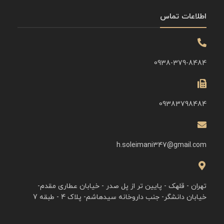
اطلاعات تماس
0938-379-8484
09383798484
h.soleimani347@gmail.com
تهران - قلهک - پایین تر از پل صدر - خیابان عطاری مقدم-
خیابان دانشگر- جنب داروخانه سیدهاشم- پلاک 4 - طبقه 7