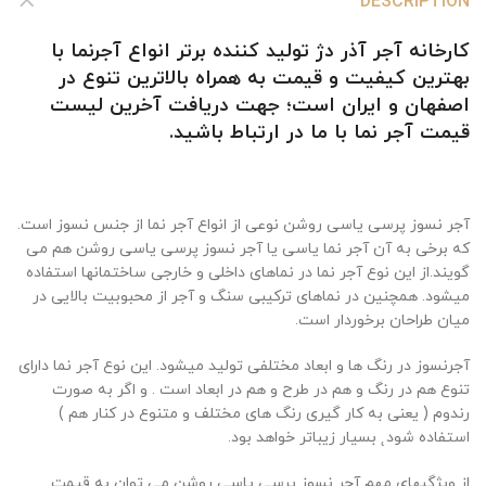
DESCRIPTION
کارخانه آجر آذر دژ تولید کننده برتر
انواع آجرنما
با
بهترین کیفیت و قیمت
به همراه بالاترین تنوع در
اصفهان و ایران است؛ جهت دریافت آخرین لیست
قیمت آجر نما
با ما در ارتباط باشید.
آجر نسوز پرسی یاسی روشن نوعی از انواع آجر نما از جنس نسوز است.
که برخی به آن آجر ‏نما یاسی یا آجر نسوز پرسی یاسی روشن هم می
گویند.‏‎از این نوع آجر نما در نماهای داخلی و خارجی ساختمانها استفاده
میشود. همچنین در نماهای ترکیبی ‎سنگ و آجر از محبوبیت بالایی در
میان طراحان برخوردار است.
آجرنسوز در رنگ ها و ابعاد مختلفی تولید میشود. این نوع آجر نما دارای
تنوع هم در رنگ و هم در طرح و هم در ابعاد است . و اگر به صورت
رندوم ( ‏یعنی به کار گیری رنگ های مختلف و متنوع در کنار هم )
استفاده شود˛ بسیار زیباتر خواهد ‏بود.‏‎
از ویژگیهای مهم آجر نسوز پرسی یاسی روشن می توان به قیمت